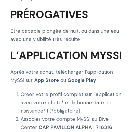
c
PRÉROGATIVES
N
i
g
Etre capable plongée de nuit, ou dans une eau
h
avec une visibilité très réduite
t
L’APPLICATION MYSSI
a
n
d
Après votre achat, télécharger l’application
L
MySSI sur
App Store
ou
Google Play
:
i
m
Créer votre profil complet sur l’application
i
avec votre photo* et la bonne date de
t
naissance* ! (*obligatoire)
e
Associez votre compte MySSI au Dive
d
Center
CAP PAVILLON ALPHA
:
716316