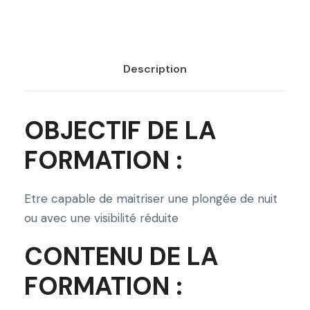
a
n
t
i
Description
t
é
OBJECTIF DE LA
d
e
FORMATION :
P
r
Etre capable de maitriser une plongée de nuit
e
ou avec une visibilité réduite
t
p
CONTENU DE LA
o
FORMATION :
u
r