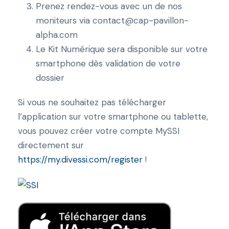
V
Prenez rendez-vous avec un de nos
i
moniteurs via contact@cap-pavillon-
s
alpha.com
i
Le Kit Numérique sera disponible sur votre
b
smartphone dès validation de votre
i
dossier
l
Si vous ne souhaitez pas télécharger
i
l’application sur votre smartphone ou tablette,
t
vous pouvez créer votre compte MySSI
y
directement sur
S
https://my.divessi.com/register
!
S
I