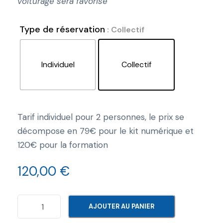
voiturage sera favorisé
Type de réservation
: Collectif
Individuel
Collectif
Tarif individuel pour 2 personnes, le prix se
décompose en 79€ pour le kit numérique et
120€ pour la formation
120,00
€
q
AJOUTER AU PANIER
u