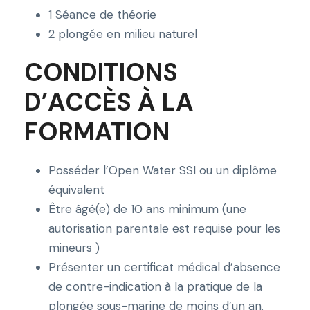
p
1 Séance de théorie
l
2 plongée en milieu naturel
o
CONDITIONS
n
g
D’ACCÈS À LA
e
FORMATION
r
d
e
Posséder l’Open Water SSI ou un diplôme
n
équivalent
u
Être âgé(e) de 10 ans minimum (une
i
autorisation parentale est requise pour les
t
mineurs )
a
Présenter un certificat médical d’absence
v
de contre-indication à la pratique de la
e
plongée sous-marine de moins d’un an.