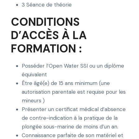
l
3 Séance de théorie
i
CONDITIONS
f
i
D’ACCÈS À LA
c
FORMATION :
a
t
i
Posséder l’Open Water SSI ou un diplôme
o
équivalent
n
Être âgé(e) de 15 ans minimum (une
j
autorisation parentale est requise pour les
u
mineurs )
s
Présenter un certificat médical d’absence
q
de contre-indication à la pratique de la
u
plongée sous-marine de moins d’un an.
'
Connaissance parfaite de son matériel et