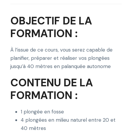
t
é
OBJECTIF DE LA
d
e
FORMATION :
O
b
À l’issue de ce cours, vous serez capable de
t
planifier, préparer et réaliser vos plongées
e
jusqu’à 40 mètres en palanquée autonome
n
e
CONTENU DE LA
z
FORMATION :
l
a
q
1 plongée en fosse
u
4 plongées en milieu naturel entre 20 et
a
40 mètres