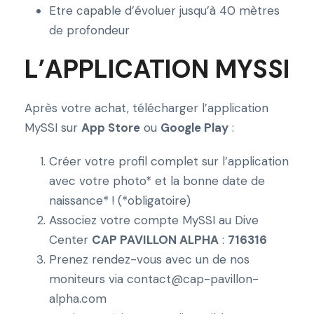
p
Etre capable d’évoluer jusqu’à 40 mètres
D
de profondeur
i
L’APPLICATION MYSSI
v
i
n
Après votre achat, télécharger l’application
g
MySSI sur
App Store
ou
Google Play
:
S
S
Créer votre profil complet sur l’application
I
avec votre photo* et la bonne date de
naissance* ! (*obligatoire)
Associez votre compte MySSI au Dive
Center
CAP PAVILLON ALPHA
:
716316
Prenez rendez-vous avec un de nos
moniteurs via contact@cap-pavillon-
alpha.com