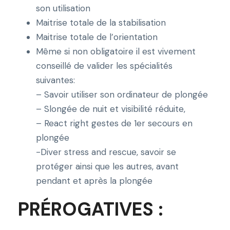
à
son utilisation
4
Maitrise totale de la stabilisation
0
Maitrise totale de l’orientation
m
Même si non obligatoire il est vivement
è
conseillé de valider les spécialités
t
suivantes:
r
– Savoir utiliser son ordinateur de plongée
e
– Slongée de nuit et visibilité réduite,
s
– React right gestes de 1er secours en
a
plongée
v
-Diver stress and rescue, savoir se
e
protéger ainsi que les autres, avant
c
pendant et après la plongée
D
PRÉROGATIVES :
e
e