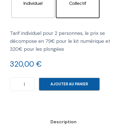
Individuel
Collectif
Tarif individuel pour 2 personnes, le prix se
décompose en 79€ pour le kit numérique et
320€ pour les plongées
320,00
€
q
AJOUTER AU PANIER
u
a
n
t
i
Description